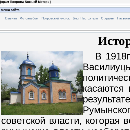
[
храм Покрова Божьей Матери
]
Меню сайта
Главная
Фотоальбом
Покровский листок
Блог Настоятеля
О храме
Настоят
Истор
В 1918г
Василиу
политиче
касаются 
результа
Румынско
советской власти, которая 