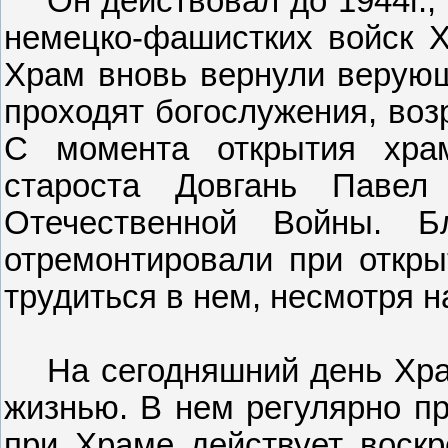
Он действовал до 1944г.
немецко-фашистких войск Хр
Храм вновь вернули верующ
проходят богослужения, воз
С момента открытия хра
староста Довгань Павел 
Отечественной Войны. Б
отремонтировали при откры
трудиться в нем, несмотря н
На сегодняшний день Хр
жизнью. В нем регулярно пр
при Храме действует воскр