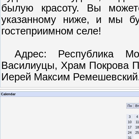
былую красоту. Вы может
указанному ниже, и мы б
гостеприимном селе!
Адрес: Республика Мо
Василиуцы, Храм Покрова П
Иерей Максим Ремешевский
Calendar
Пн
Вт
3
4
10
11
17
18
24
25
31