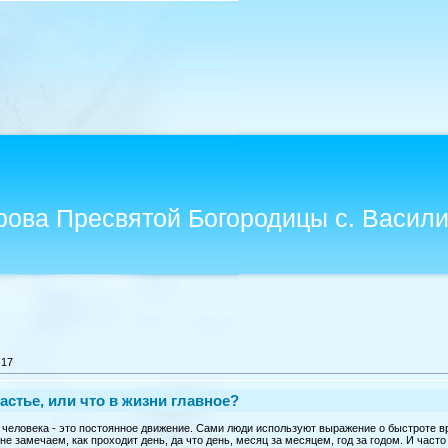
рова Пресвятой Богородицы с. Васил
17
астье, или что в жизни главное?
человека - это постоянное движение. Сами люди используют выражение о быстроте вр
не замечаем, как проходит день, да что день, месяц за месяцем, год за годом. И часто