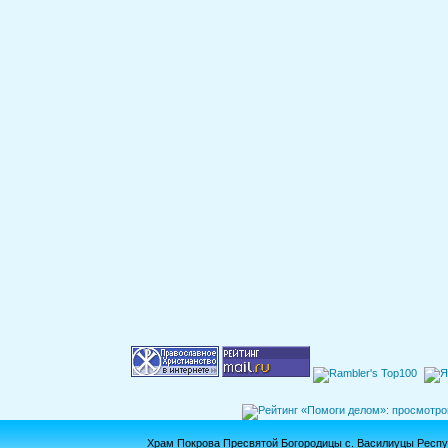
Храм Покрова Пресвятой Богородицы с. Василиуцы Респ