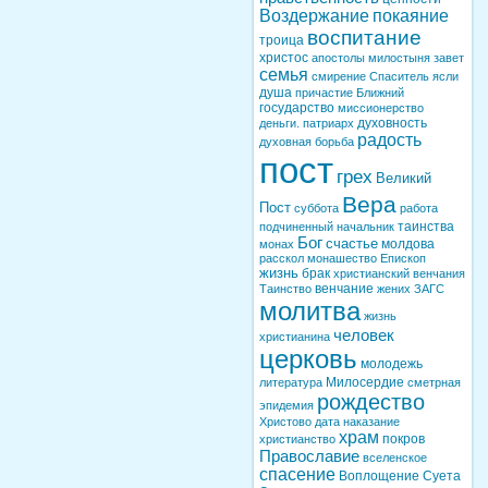
Воздержание
покаяние
воспитание
троица
христос
апостолы
милостыня
завет
семья
смирение
Спаситель
ясли
душа
причастие
Ближний
государство
миссионерство
духовность
деньги. патриарх
радость
духовная борьба
пост
грех
Великий
Вера
Пост
суббота
работа
таинства
подчиненный
начальник
Бог
счастье
молдова
монах
расскол
монашество
Епископ
жизнь
брак
христианский
венчания
венчание
Таинство
жених
ЗАГС
молитва
жизнь
человек
христианина
церковь
молодежь
Милосердие
литература
сметрная
рождество
эпидемия
Христово
дата
наказание
храм
покров
христианство
Православие
вселенское
спасение
Воплощение
Суета