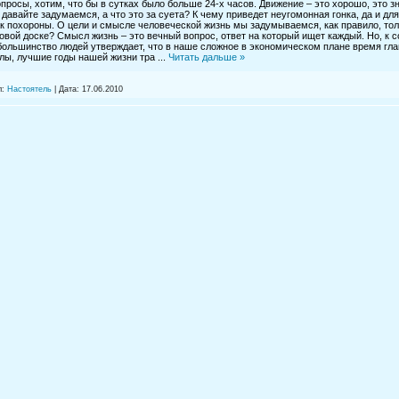
просы, хотим, что бы в сутках было больше 24-х часов. Движение – это хорошо, это зн
о давайте задумаемся, а что это за суета? К чему приведет неугомонная гонка, да и дл
ак похороны. О цели и смысле человеческой жизнь мы задумываемся, как правило, тол
бовой доске? Смысл жизнь – это вечный вопрос, ответ на который ищет каждый. Но, к 
большинство людей утверждает, что в наше сложное в экономическом плане время гл
илы, лучшие годы нашей жизни тра
...
Читать дальше »
л:
Настоятель
|
Дата:
17.06.2010