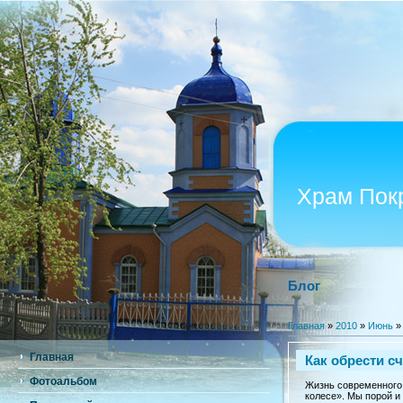
Храм Пок
Блог
Главная
»
2010
»
Июнь
»
Главная
Как обрести сч
Фотоальбом
Жизнь современного 
колесе». Мы порой и 