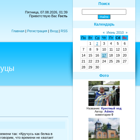
Поиск
Пятница, 07.08.2026, 01:39
Приветствую Вас
Гость
Календарь
Главная
|
Регистрация
|
Вход
|
RSS
«
Июнь 2010
»
Пн
Вт
Ср
Чт
Пт
Сб
Вс
1
2
3
4
5
6
7
8
9
10
11
12
13
14
15
16
17
18
19
20
21
22
23
24
25
26
27
иуцы
28
29
30
Фото
Название:
Крестный ход
Автор:
Admin
коментарии
0
емени так: «Кручусь как белка в
 говорим, что времени не хватает