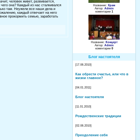
ачит, человек живет, развивается,
я чего она? Каждый из нас сталкивался
Название:
Храм
ько там. Неужели все наши дела и
Автор:
Admin
коментарии
1
сожалению, каждый отвечает на него
авное прокормить семью, заработать
Название:
Концерт
Автор:
Admin
коментарии
0
Блог настоятеля
[17.06.2010]
Как обрести счастье, или что в
жизни главное?
[04.01.2011]
Блог настоятеля
[11.01.2010]
Рождественские традиции
[02.06.2010]
Преодоление себя