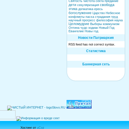
Святость
чистота
секта
предание
свобода
дети
секуляризация
этика
догматика
ересь
богослужение
Царство Небесное
конфликты
пасха
страдания
труд
научный прогресс
философия
наука
Целомудрие
Выборы
коммунизм
Оптина
чудо
зодиак
Новый Год
Евангелие
Новы год
Новости Патриархия
RSS feed has not correct syntax.
Статистика
Баннерная сеть
Хостинг от
uCoz