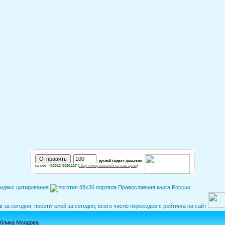
рублей Яндекс.Деньгами
на счёт
41001243291137
(
сбор пожертвований на наш храм
)
ублика Молдова