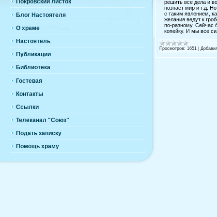
Покровский листок
решить все дела и во
познает мир и т.д. Н
с таким явлением, к
Блог Настоятеля
желания ведут к гро
по-разному. Сейчас 
О храме
копейку. И мы все с
Настоятель
Просмотров:
1651
|
Добави
Публикации
Библиотека
Гостевая
Контакты
Ссылки
Телеканал "Союз"
Подать записку
Помощь храму