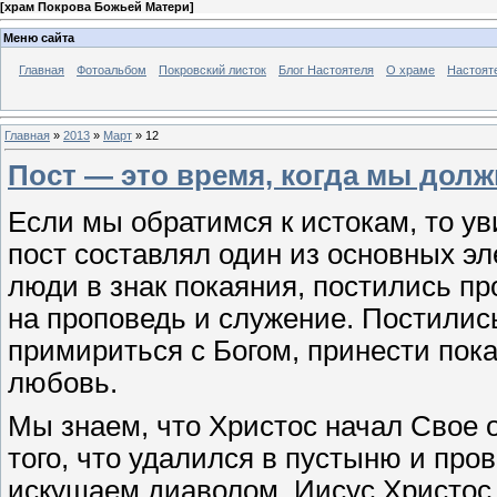
[
храм Покрова Божьей Матери
]
Меню сайта
Главная
Фотоальбом
Покровский листок
Блог Настоятеля
О храме
Настоят
Главная
»
2013
»
Март
»
12
Пост — это время, когда мы долж
Если мы обратимся к истокам, то ув
пост составлял один из основных э
люди в знак покаяния, постились п
на проповедь и служение. Постились
примириться с Богом, принести пок
любовь.
Мы знаем, что Христос начал Свое
того, что удалился в пустыню и пров
искушаем диаволом. Иисус Христос